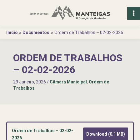
Ir
para
o
conteúdo
Início
Documentos
Ordem de Trabalhos – 02-02-2026
ORDEM DE TRABALHOS
– 02-02-2026
29 Janeiro, 2026
/
Câmara Municipal
,
Ordem de
Trabalhos
Ordem de Trabalhos – 02-02-
Download (0.1 MB)
2026