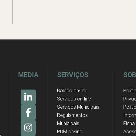
MEDIA
SERVIÇOS
SOB
Balcão on-line
Políti
Serviços on-line
Priva
Serviços Municipais
Polít
Regulamentos
Infor
Municipais
Ficha
PDM on-line
Acess