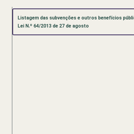
Listagem das subvenções e outros benefícios públi
Lei N.º 64/2013 de 27 de agosto
Pré-
visualização
de
documento
PDF:
Listagem
das
subvenções
e
outros
benefícios
públicos