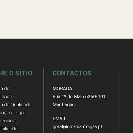
RE O SÍTIO
CONTACTOS
ca de
MORADA
cidade
Rua 1º de Maio 6260-101
ica da Qualidade
Manteigas
mação Legal
EMAIL
 técnica
geral@cm-manteigas.pt
ibilidade