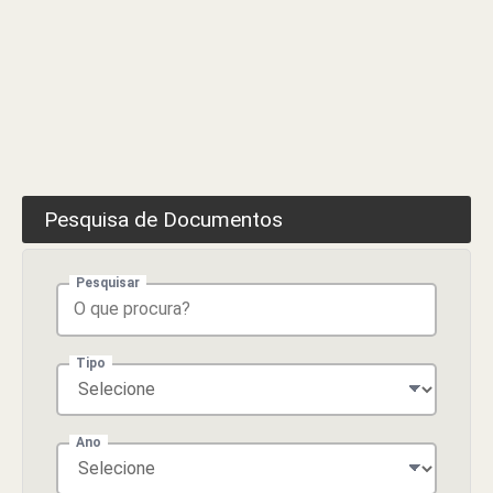
de
Manteigas
Pesquisa de Documentos
Pesquisar
Tipo
Ano