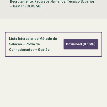
Recrutamento
,
Recursos Humanos
,
Técnico Superior
– Gestão (CLDS 5G)
Lista Intercalar do Método de
Seleção – Prova de
Download (0.1 MB)
Conhecimentos – Gestão
Pré-
visualização
de
documento
PDF:
Lista
Intercalar
do