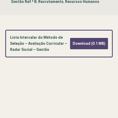
Gestão Ref.ª B
,
Recrutamento
,
Recursos Humanos
Lista Intercalar do Método de
Seleção – Avaliação Curricular –
Download (0.1 MB)
Radar Social – Gestão
Pré-
visualização
de
documento
PDF:
Lista
Intercalar
do
Método