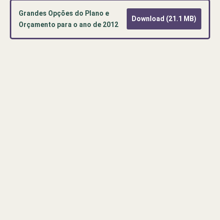
Grandes Opções do Plano e
Download (21.1 MB)
Orçamento para o ano de 2012
Pré-
visualização
de
documento
PDF:
Grandes
Opções
do
Plano
e
Orçamento
para
o
ano
de