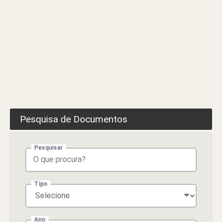
Método
de
Seleção
–
Assistente
Operacional
–
Canalizador
Pesquisa de Documentos
Pesquisar
Tipo
Ano