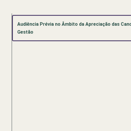
Audiência Prévia no Âmbito da Apreciação das Cand
Gestão
Pré-
visualização
de
documento
PDF:
Audiência
Prévia
no
Âmbito
da
Apreciação