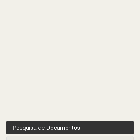
e/ou
singulares
–
Formulário
de
candidatura
Pesquisa de Documentos