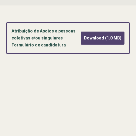
Atribuição de Apoios a pessoas
coletivas e/ou singulares –
Download (1.0 MB)
Formulário de candidatura
Pré-
visualização
de
documento
PDF:
Atribuição
de
Apoios
a
pessoas
coletivas