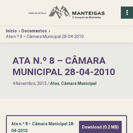
Ir
para
o
conteúdo
Início
Documentos
Ata n.º 8 – Câmara Municipal 28-04-2010
ATA N.º 8 – CÂMARA
MUNICIPAL 28-04-2010
4 Novembro, 2015
/
Atas
,
Câmara Municipal
Ata n.º 8 – Câmara Municipal 28-
Download (0.2 MB)
04-2010