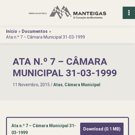
Ir
para
o
conteúdo
Início
Documentos
Ata n.º 7 – Câmara Municipal 31-03-1999
ATA N.º 7 – CÂMARA
MUNICIPAL 31-03-1999
11 Novembro, 2015
/
Atas
,
Câmara Municipal
Ata n.º 7 – Câmara Municipal 31-
Download (0.1 MB)
03-1999