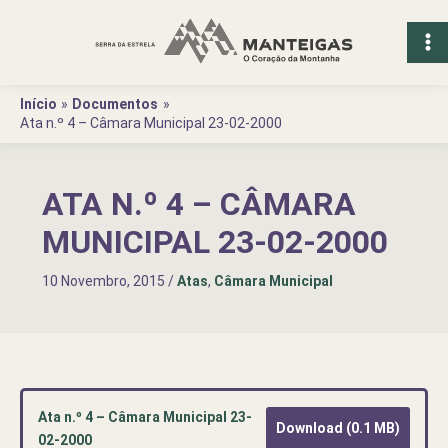
Ir
para
o
conteúdo
Início
Documentos
Ata n.º 4 – Câmara Municipal 23-02-2000
ATA N.º 4 – CÂMARA
MUNICIPAL 23-02-2000
10 Novembro, 2015
/
Atas
,
Câmara Municipal
Ata n.º 4 – Câmara Municipal 23-
Download (0.1 MB)
02-2000