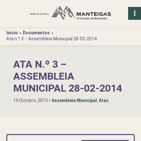
Ir
para
o
conteúdo
Início
Documentos
Ata n.º 3 – Assembleia Municipal 28-02-2014
ATA N.º 3 –
ASSEMBLEIA
MUNICIPAL 28-02-2014
19 Outubro, 2015
/
Assembleia Municipal
,
Atas