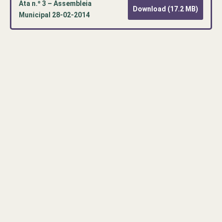
Ata n.º 3 – Assembleia
Download (17.2 MB)
Municipal 28-02-2014
Pré-
visualização
de
documento
PDF:
Ata
n.º
3
–
Assembleia
Municipal
28-
02-
2014