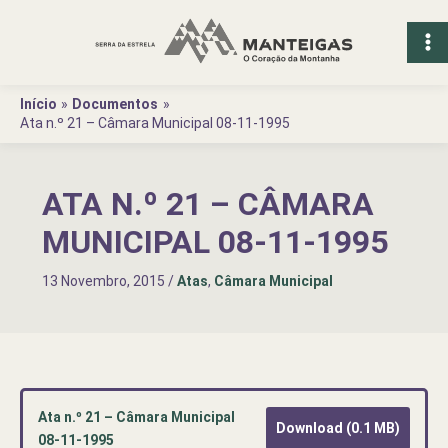
Ir
para
o
conteúdo
Início
Documentos
Ata n.º 21 – Câmara Municipal 08-11-1995
ATA N.º 21 – CÂMARA
MUNICIPAL 08-11-1995
13 Novembro, 2015
/
Atas
,
Câmara Municipal
Ata n.º 21 – Câmara Municipal
Download (0.1 MB)
08-11-1995