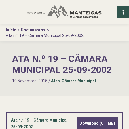
Ir
para
o
conteúdo
Início
Documentos
Ata n.º 19 – Câmara Municipal 25-09-2002
ATA N.º 19 – CÂMARA
MUNICIPAL 25-09-2002
10 Novembro, 2015
/
Atas
,
Câmara Municipal
Ata n.º 19 – Câmara Municipal
Download (0.1 MB)
25-09-2002