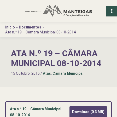
Ir
para
o
conteúdo
Início
Documentos
Ata n.º 19 – Câmara Municipal 08-10-2014
ATA N.º 19 – CÂMARA
MUNICIPAL 08-10-2014
15 Outubro, 2015
/
Atas
,
Câmara Municipal
Ata n.º 19 – Câmara Municipal
Download (0.3 MB)
08-10-2014