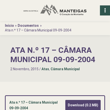
Ir
para
o
conteúdo
Início
Documentos
Ata n.º 17 – Câmara Municipal 09-09-2004
ATA N.º 17 – CÂMARA
MUNICIPAL 09-09-2004
2 Novembro, 2015
/
Atas
,
Câmara Municipal
Ata n.º 17 – Câmara Municipal
Download (0.2 MB)
09-09-2004