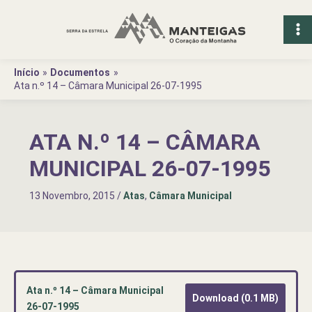
Ir
para
o
conteúdo
Início
Documentos
Ata n.º 14 – Câmara Municipal 26-07-1995
ATA N.º 14 – CÂMARA
MUNICIPAL 26-07-1995
13 Novembro, 2015
/
Atas
,
Câmara Municipal
Ata n.º 14 – Câmara Municipal
Download (0.1 MB)
26-07-1995