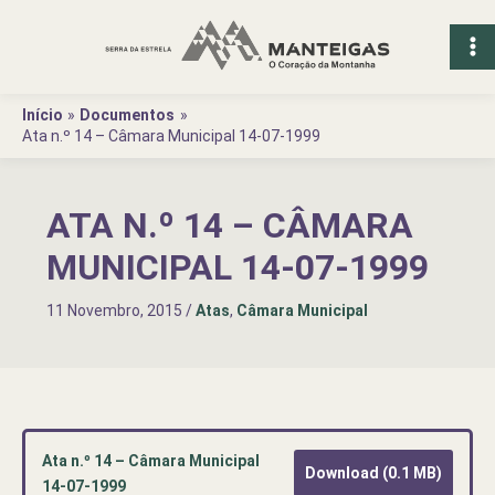
Ir
para
o
conteúdo
Início
Documentos
Ata n.º 14 – Câmara Municipal 14-07-1999
ATA N.º 14 – CÂMARA
MUNICIPAL 14-07-1999
11 Novembro, 2015
/
Atas
,
Câmara Municipal
Ata n.º 14 – Câmara Municipal
Download (0.1 MB)
14-07-1999