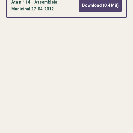
Ata n.º 14 – Assembleia
Download (0.4 MB)
Municipal 27-04-2012
Pré-
visualização
de
documento
PDF:
Ata
n.º
14
–
Assembleia
Municipal
27-
04-
2012