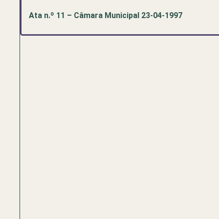
Ata n.º 11 – Câmara Municipal 23-04-1997
Pré-
visualização
de
documento
PDF:
Ata
n.º
11
–
Câmara
Municipal
23-
04-