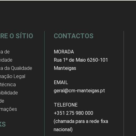
RE O SÍTIO
CONTACTOS
ca de
MORADA
cidade
Rua 1º de Maio 6260-101
ica da Qualidade
Manteigas
mação Legal
EMAIL
 técnica
geral@cm-manteigas.pt
ibilidade
 de
TELEFONE
amações
+351 275 980 000
(chamada para a rede fixa
KS
nacional)