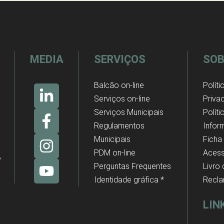
MEDIA
SERVIÇOS
SOB
Balcão on-line
Políti
Serviços on-line
Priva
Serviços Municipais
Polít
Regulamentos
Infor
Municipais
Ficha
PDM on-line
Acess
Perguntas Frequentes
Livro
Identidade gráfica *
Recl
LIN