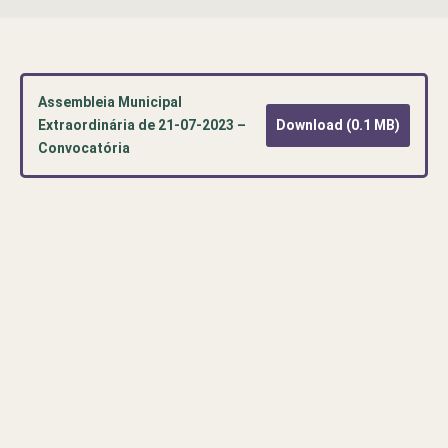
Assembleia Municipal
Extraordinária de 21-07-2023 –
Download (0.1 MB)
Convocatória
Pré-
visualização
de
documento
PDF:
Assembleia
Municipal
Extraordinária
de
21-
07-