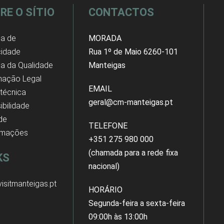
RE O SÍTIO
CONTACTOS
ca de
MORADA
cidade
Rua 1º de Maio 6260-101
ica da Qualidade
Manteigas
mação Legal
EMAIL
 técnica
geral@cm-manteigas.pt
ibilidade
 de
TELEFONE
amações
+351 275 980 000
(chamada para a rede fixa
KS
nacional)
isitmanteigas.pt
HORÁRIO
Segunda-feira a sexta-feira
09:00h às 13:00h