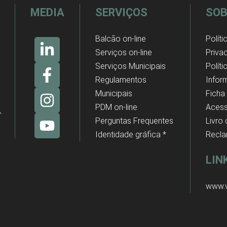
MEDIA
SERVIÇOS
SOB
Balcão on-line
Políti
Serviços on-line
Priva
Serviços Municipais
Polít
Regulamentos
Infor
Municipais
Ficha
PDM on-line
Acess
Perguntas Frequentes
Livro
Identidade gráfica *
Recl
LIN
www.v