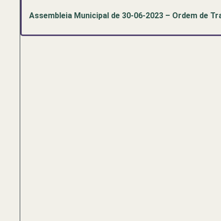
Assembleia Municipal de 30-06-2023 – Ordem de Tr
Pré-
visualização
de
documento
PDF:
Assembleia
Municipal
de
30-
06-
2023
–
Ordem