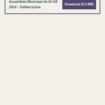
Assembleia Municipal de 26-04-
Download (0.2 MB)
2024 – Deliberações
Pré-
visualização
de
documento
PDF:
Assembleia
Municipal
de
26-
04-
2024
–
Deliberações