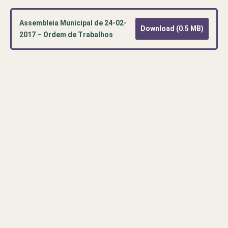
Assembleia Municipal de 24-02-
Download (0.5 MB)
2017 – Ordem de Trabalhos
Pré-
visualização
de
documento
PDF:
Assembleia
Municipal
de
24-
02-
2017
–
Ordem
de