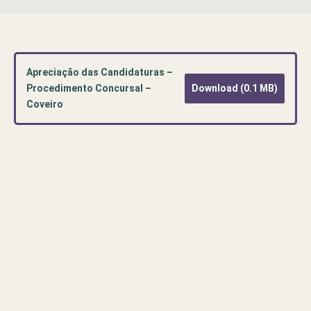
Apreciação das Candidaturas –
Procedimento Concursal –
Download (0.1 MB)
Coveiro
Pré-
visualização
de
documento
PDF:
Apreciação
das
Candidaturas
–
Procedimento
Concursal