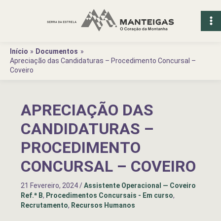
Ir
para
o
conteúdo
Início
Documentos
Apreciação das Candidaturas – Procedimento Concursal –
Coveiro
APRECIAÇÃO DAS
CANDIDATURAS –
PROCEDIMENTO
CONCURSAL – COVEIRO
21 Fevereiro, 2024
/
Assistente Operacional — Coveiro
Ref.ª B
,
Procedimentos Concursais - Em curso
,
Recrutamento
,
Recursos Humanos