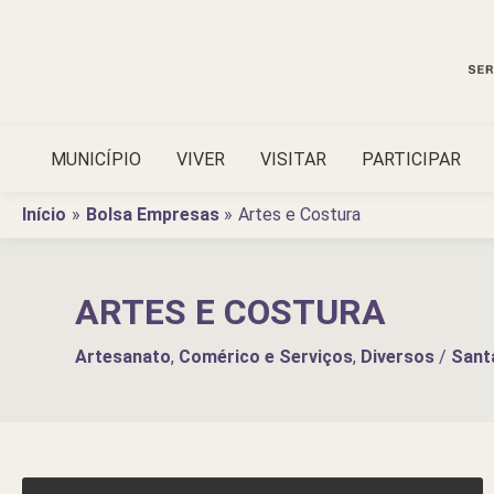
Ir
para
o
conteúdo
MUNICÍPIO
VIVER
VISITAR
PARTICIPAR
Início
Bolsa Empresas
Artes e Costura
ARTES E COSTURA
Artesanato
,
Comérico e Serviços
,
Diversos
/
Sant