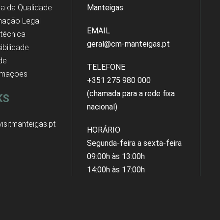
ica da Qualidade
Manteigas
mação Legal
EMAIL
 técnica
geral@cm-manteigas.pt
ibilidade
 de
TELEFONE
amações
+351 275 980 000
(chamada para a rede fixa
KS
nacional)
isitmanteigas.pt
HORÁRIO
Segunda-feira a sexta-feira
09:00h às 13:00h
14:00h às 17:00h