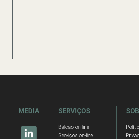
MEDIA
SERVIÇOS
SOB
Balcão on-line
Políti
Serviços on-line
Priva