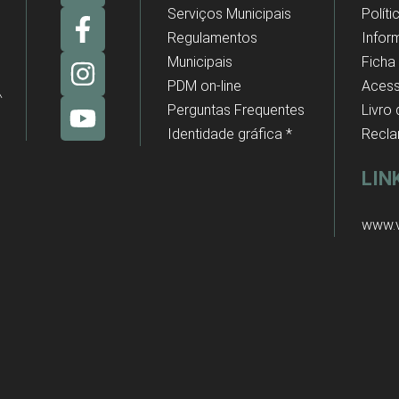
Serviços Municipais
Polít
Regulamentos
Infor
Municipais
Ficha
PDM on-line
Acess
Perguntas Frequentes
Livro
Identidade gráfica *
Recl
LIN
www.v