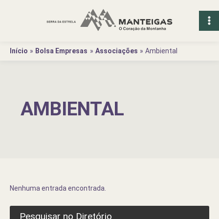
Ir
para
o
conteúdo
Início
Bolsa Empresas
Associações
Ambiental
AMBIENTAL
Nenhuma entrada encontrada.
Pesquisar no Diretório