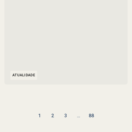
ATUALIDADE
1
2
3
…
88