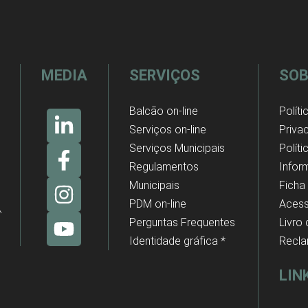
MEDIA
SERVIÇOS
SOB
Balcão on-line
Políti
Serviços on-line
Priva
Serviços Municipais
Polít
Regulamentos
Infor
Municipais
Ficha
PDM on-line
Acess
Perguntas Frequentes
Livro
Identidade gráfica *
Recl
LIN