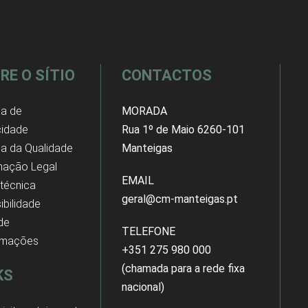
RE O SÍTIO
CONTACTOS
ca de
MORADA
cidade
Rua 1º de Maio 6260-101
ica da Qualidade
Manteigas
mação Legal
EMAIL
 técnica
geral@cm-manteigas.pt
ibilidade
 de
TELEFONE
amações
+351 275 980 000
(chamada para a rede fixa
KS
nacional)