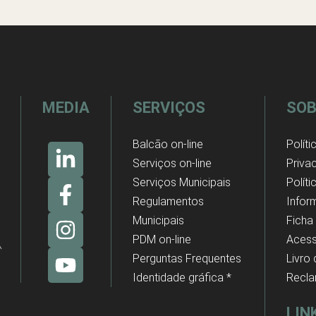
MEDIA
SERVIÇOS
SOB
Balcão on-line
Políti
Serviços on-line
Priva
Serviços Municipais
Polít
Regulamentos
Infor
Municipais
Ficha
PDM on-line
Acess
Perguntas Frequentes
Livro
Identidade gráfica *
Recl
LIN