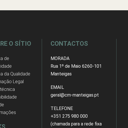
RE O SÍTIO
CONTACTOS
ca de
MORADA
cidade
Rua 1º de Maio 6260-101
ica da Qualidade
Manteigas
mação Legal
EMAIL
 técnica
geral@cm-manteigas.pt
ibilidade
 de
TELEFONE
amações
+351 275 980 000
(chamada para a rede fixa
KS