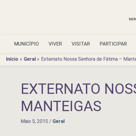
Ir
para
o
conteúdo
MUNICÍPIO
VIVER
VISITAR
PARTICIPAR
Início
Geral
Externato Nossa Senhora de Fátima – Mant
EXTERNATO NOSS
MANTEIGAS
Maio 5, 2015
/
Geral