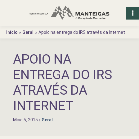
Ir
para
o
conteúdo
Início
Geral
Apoio na entrega do IRS através da Internet
APOIO NA
ENTREGA DO IRS
ATRAVÉS DA
INTERNET
Maio 5, 2015
/
Geral