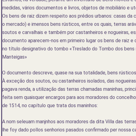
medidas, vários documentos e livros, objetos de mobiliário e u
Os bens de raiz dizem respeito aos prédios urbanos: casas da c
o mercado) e imensos bens rústicos, entre os quais, terras ará
soutos e carvalhais e também por castanheiros e nogueiras, e
documento aparecem-nos em primeiro lugar os bens de raiz e de
no título designativo do tombo «Treslado do Tombo dos bens m
Manteigas»
O documento descreve, quase na sua totalidade, bens rústicos
À exceção dos soutos, ou castanheiros isolados, das nogueiras 
pagava renda, a utilização das terras chamadas maninhas, princ
feita sem quaisquer encargos para aos moradores do concelho, r
de 1514, no capítulo que trata dos maninhos:
A nom seleuam manjnhos aos moradores da dita Villa das terra
lhe foy dado pollos senhorios pasados confirmado per nossa ca