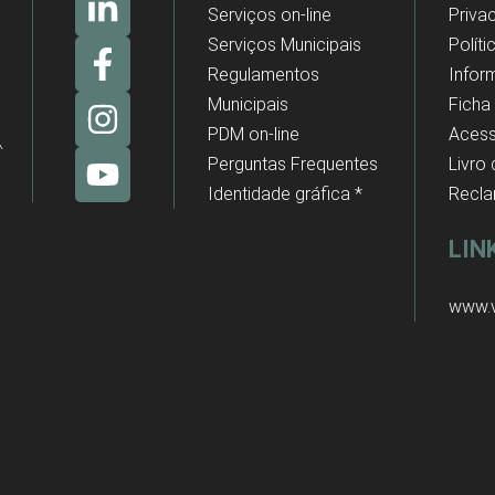
Serviços on-line
Priva
Serviços Municipais
Polít
Regulamentos
Infor
Municipais
Ficha
PDM on-line
Acess
Perguntas Frequentes
Livro
Identidade gráfica *
Recl
LIN
www.v