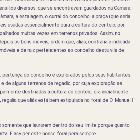
tensílios diversos, que se encontravam guardados na Câmara.
âmara, a estalagem, o curral do concelho, a praça (que seria
veis usadas essencialmente para a cultura do centeio, por
spalhados muitas vezes em terrenos privados. Assim, no
pois os bens móveis, ordem que, aliás, contraria a indicada
óveis e de raiz pertencentes ao concelho desta vila de
, pertença do concelho e explorados pelos seus habitantes.
e de alguns terrenos de regadio, por cuja exploração se
ipalmente destinadas à cultura do centeio, era inicialmente
egalia que aliás está bem estipulada no foral de D. Manuel I
s somente que laurarem dentro do seu limite porque quanto
rta. E asy per este nosso foral pera sempre.