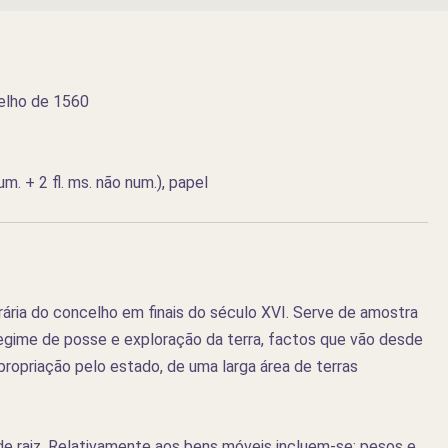
elho de 1560
um. + 2 fl. ms. não num.), papel
ria do concelho em finais do século XVI. Serve de amostra
gime de posse e exploração da terra, factos que vão desde
apropriação pelo estado, de uma larga área de terras
de raiz. Relativamente aos bens móveis incluem-se: pesos e