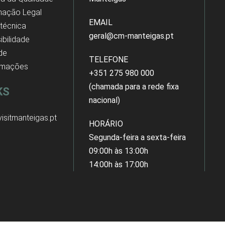
mação Legal
EMAIL
 técnica
geral@cm-manteigas.pt
ibilidade
 de
TELEFONE
amações
+351 275 980 000
(chamada para a rede fixa
KS
nacional)
isitmanteigas.pt
HORÁRIO
Segunda-feira a sexta-feira
09:00h às 13:00h
14:00h às 17:00h