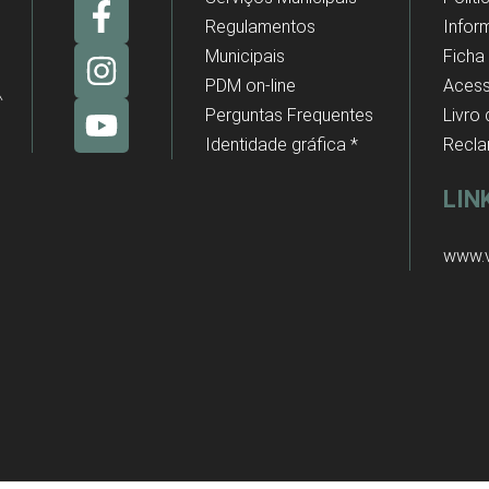
Regulamentos
Infor
Municipais
Ficha
PDM on-line
Acess
Perguntas Frequentes
Livro
Identidade gráfica *
Recl
LIN
www.v