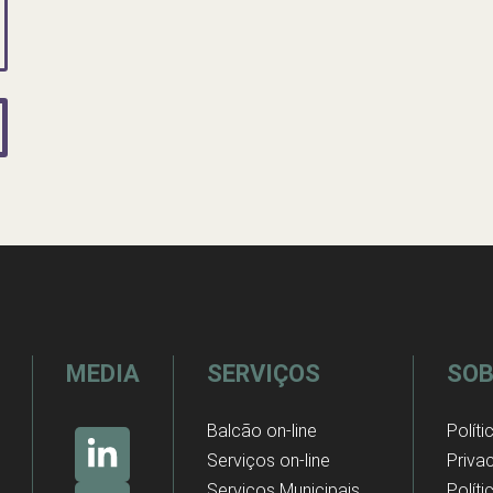
MEDIA
SERVIÇOS
SOB
Balcão on-line
Políti
Serviços on-line
Priva
Serviços Municipais
Polít