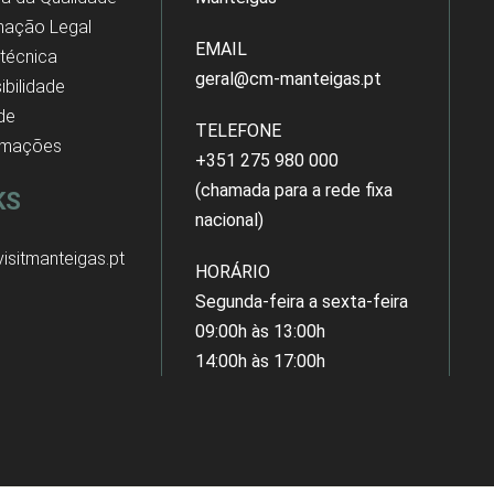
mação Legal
EMAIL
 técnica
geral@cm-manteigas.pt
ibilidade
 de
TELEFONE
amações
+351 275 980 000
(chamada para a rede fixa
KS
nacional)
isitmanteigas.pt
HORÁRIO
Segunda-feira a sexta-feira
09:00h às 13:00h
14:00h às 17:00h