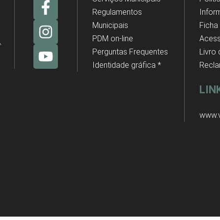
Regulamentos
Infor
Municipais
Ficha
PDM on-line
Acess
Perguntas Frequentes
Livro
Identidade gráfica *
Recl
LIN
www.v