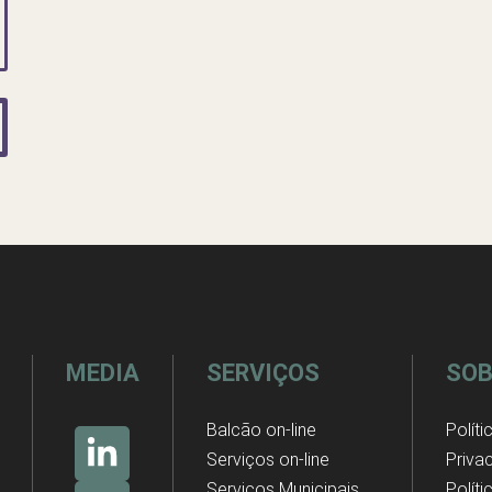
MEDIA
SERVIÇOS
SOB
Balcão on-line
Políti
Serviços on-line
Priva
Serviços Municipais
Polít