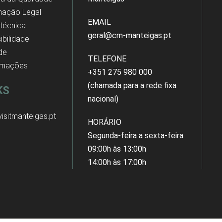
mação Legal
EMAIL
 técnica
geral@cm-manteigas.pt
ibilidade
 de
TELEFONE
amações
+351 275 980 000
(chamada para a rede fixa
KS
nacional)
isitmanteigas.pt
HORÁRIO
Segunda-feira a sexta-feira
09:00h às 13:00h
14:00h às 17:00h