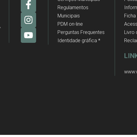
Regulamentos
Infor
Municipais
Ficha
PDM on-line
Acess
Perguntas Frequentes
Livro
Identidade gráfica *
Recl
LIN
www.v