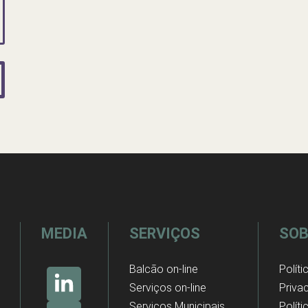
MEDIA
SERVIÇOS
SOB
Balcão on-line
Políti
Serviços on-line
Priva
Serviços Municipais
Polít