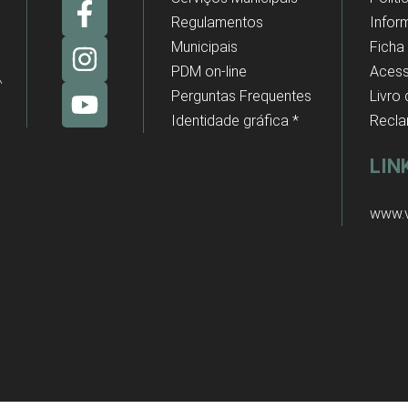
Regulamentos
Infor
Municipais
Ficha
PDM on-line
Acess
Perguntas Frequentes
Livro
Identidade gráfica *
Recl
LIN
www.v