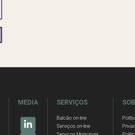
MEDIA
SERVIÇOS
SOB
Balcão on-line
Políti
Serviços on-line
Priva
Serviços Municipais
Polít