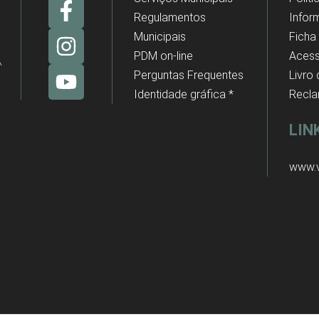
Regulamentos
Infor
Municipais
Ficha
PDM on-line
Acess
Perguntas Frequentes
Livro
Identidade gráfica *
Recl
LIN
www.v