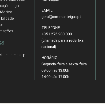
mação Legal
EMAIL
 técnica
geral@cm-manteigas.pt
ibilidade
 de
TELEFONE
amações
+351 275 980 000
(chamada para a rede fixa
KS
nacional)
isitmanteigas.pt
HORÁRIO
Segunda-feira a sexta-feira
09:00h às 13:00h
14:00h às 17:00h