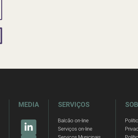
MEDIA
SERVIÇOS
SOB
Balcão on-line
Políti
Serviços on-line
Priva
Serviços Municipais
Polít