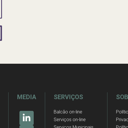
MEDIA
SERVIÇOS
SOB
Balcão on-line
Políti
Serviços on-line
Priva
Serviços Municipais
Polít