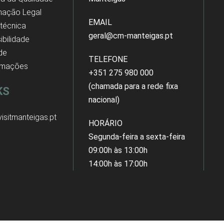
mação Legal
EMAIL
 técnica
geral@cm-manteigas.pt
ibilidade
 de
TELEFONE
amações
+351 275 980 000
(chamada para a rede fixa
KS
nacional)
isitmanteigas.pt
HORÁRIO
Segunda-feira a sexta-feira
09:00h às 13:00h
14:00h às 17:00h