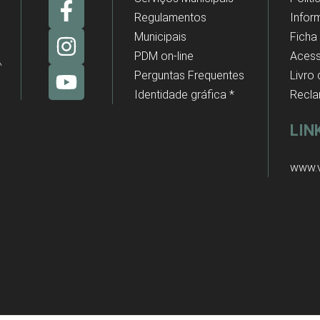
Regulamentos
Infor
Municipais
Ficha
PDM on-line
Acess
Perguntas Frequentes
Livro
Identidade gráfica *
Recl
LIN
www.v