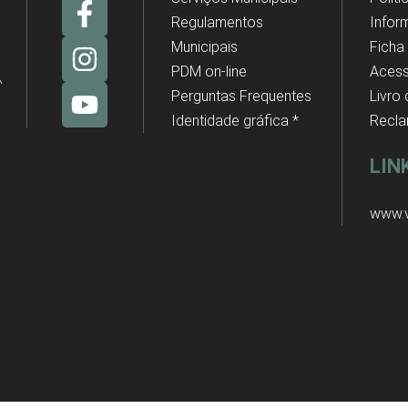
Regulamentos
Infor
Municipais
Ficha
PDM on-line
Acess
Perguntas Frequentes
Livro
Identidade gráfica *
Recl
LIN
www.v