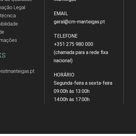
mação Legal
EMAIL
 técnica
geral@cm-manteigas.pt
ibilidade
 de
TELEFONE
amações
+351 275 980 000
(chamada para a rede fixa
KS
nacional)
isitmanteigas.pt
HORÁRIO
Segunda-feira a sexta-feira
09:00h às 13:00h
14:00h às 17:00h