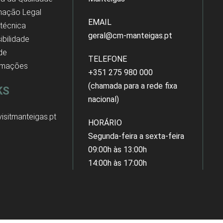
mação Legal
EMAIL
 técnica
geral@cm-manteigas.pt
ibilidade
 de
TELEFONE
amações
+351 275 980 000
(chamada para a rede fixa
KS
nacional)
isitmanteigas.pt
HORÁRIO
Segunda-feira a sexta-feira
09:00h às 13:00h
14:00h às 17:00h