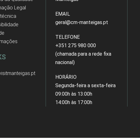
mação Legal
EMAIL
 técnica
geral@cm-manteigas.pt
ibilidade
 de
TELEFONE
amações
+351 275 980 000
(chamada para a rede fixa
KS
nacional)
isitmanteigas.pt
HORÁRIO
Segunda-feira a sexta-feira
09:00h às 13:00h
14:00h às 17:00h