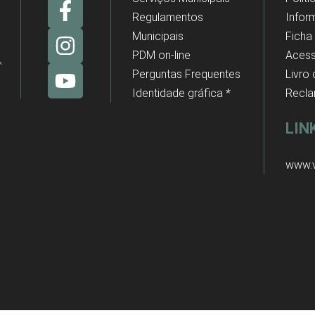
Regulamentos
Infor
Municipais
Ficha
PDM on-line
Acess
Perguntas Frequentes
Livro
Identidade gráfica *
Recl
LIN
www.v