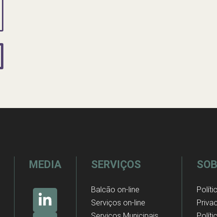
MEDIA
SERVIÇOS
SOB
Balcão on-line
Políti
Serviços on-line
Priva
Serviços Municipais
Polít