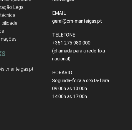
mação Legal
EMAIL
 técnica
geral@cm-manteigas.pt
ibilidade
 de
TELEFONE
amações
+351 275 980 000
(chamada para a rede fixa
KS
nacional)
isitmanteigas.pt
HORÁRIO
Segunda-feira a sexta-feira
09:00h às 13:00h
14:00h às 17:00h