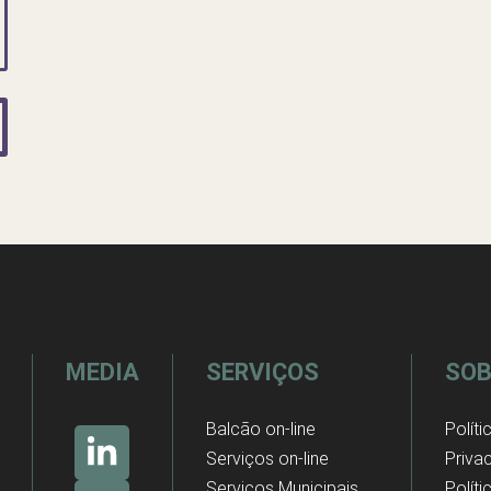
MEDIA
SERVIÇOS
SOB
Balcão on-line
Políti
Serviços on-line
Priva
Serviços Municipais
Polít