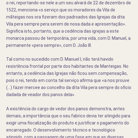
o rei, reportando-se nele a um seu alvará de 22 de dezembro de
1522, menciona «o serviço que os moradores da Vila de
mãteigas nos ora fizeram dos padroados das Igrejas da dita
Vila pera sempre pera serem de nosa dada e apresentação».
Significa isto, portanto, que a cedência das igrejas a este
monarca passou de temporária, por uma vida, com D. Manuel, a
permanente «pera sempre», com D. João III.
Tal como no sucedido com D. Manuel I, não terá havido
resistência frontal por parte dos habitantes de Manteigas. No
entanto, a cedência das Igrejas não ficou sem compensação,
pois o rei, tendo em conta tal serviço afirma que «a nos prouve
(…) fazer mercee ao concelho da dita Vila pera sempre do oficio
dadada de veador dos panos dela».
A existência do cargo de vedor dos panos demonstra, antes
demais, a importância que o seu fabrico devia ter atingido para
exigir uma fiscalização do produto e justificar o pagamento do
encarregado. O desenvolvimento técnico e tecnológico
atingido, com a passagem de uma fase em que as diversas