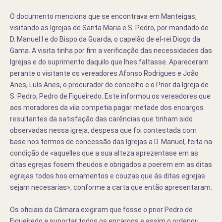
O documento menciona que se encontrava em Manteigas,
visitando as Igrejas de Santa Maria e S. Pedro, por mandado de
D. Manuel I e do Bispo da Guarda, o capelão de el-rei Diogo da
Gama. A visita tinha por fim a verificação das necessidades das
Igrejas e do suprimento daquilo que lhes faltasse. Apareceram
perante o visitante os vereadores Afonso Rodrigues e João
Anes, Luís Anes, o procurador do concelho e o Prior da Igreja de
S. Pedro, Pedro de Figueiredo. Este informou os vereadores que
aos moradores da vila competia pagar metade dos encargos
resultantes da satisfação das carências que tinham sido
observadas nessa igreja, despesa que foi contestada com
base nos termos de concessão das Igrejas a D. Manuel, feita na
condição de «aquelles que a sua alteza aprezentase em as
ditas egrejas fosem theudos e obrigados a poerem em as ditas
egrejas todos hos ornamentos e couzas que ás ditas egrejas
sejam necesarias», conforme a carta que então apresentaram.
Os oficiais da Câmara exigiram que fosse o prior Pedro de
Figueiredo a suportar todos os encargos e assim o ordenou