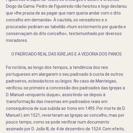
Diogo da Gama. Pedro de Figueiredo não hesitou e logo declarou
que «lhe prazia de as pagar que nam queria andar com o dito
concelho em demanda». À cautela, os vereadores e o
procurador pediram ao tabelião «hum estormento por guarda e
conservaçam do dito concelho», testemunhado por diversos
moradores.
O PADROADO REAL DAS IGREJAS E A VEDORIA DOS PANOS
Foi notória, ao longo dos tempos, a tendência dos reis
portugueses em alargarem o seu padroado à custa de outros
padroeiros, eclesiásticos ou leigos. No caso de Manteigas,
verificou-se primeiro a concessão dos padroados das Igrejas a
D. Manuel «enquanto duque», assistindo-se depois à
transformação das mesmas em padroados reais em
consequência de sua subida ao trono em 1495. Por morte de D.
Manuel I, em 1521, reverteram as Igrejas ao concelho, mas por
pouco tempo, como se pode verificar num documento
assinado por D. João III, de 4 de dezembro de 1524. Com efeito,