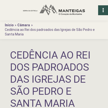
Ir
para
o
conteúdo
Início
Câmara
Cedência ao Rei dos padroados das Igrejas de São Pedro e
Santa Maria
CEDÊNCIA AO REI
DOS PADROADOS
DAS IGREJAS DE
SÃO PEDRO E
SANTA MARIA