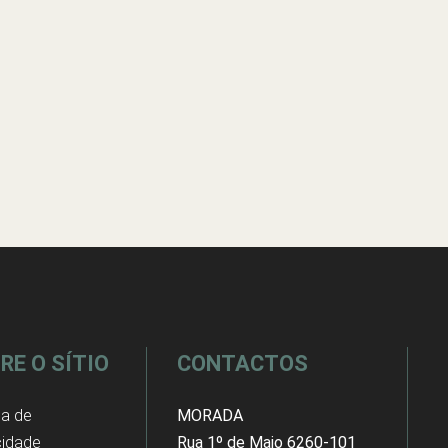
RE O SÍTIO
CONTACTOS
ca de
MORADA
cidade
Rua 1º de Maio 6260-101