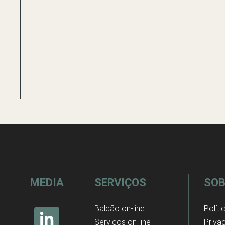
MEDIA
SERVIÇOS
SOB
Balcão on-line
Políti
Serviços on-line
Priva