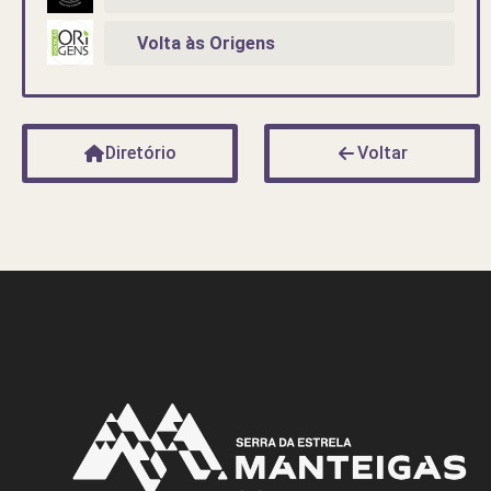
Volta às Origens
Diretório
Voltar