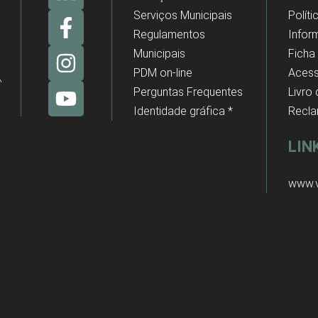
Serviços Municipais
Polít
Regulamentos
Infor
Municipais
Ficha
PDM on-line
Acess
Perguntas Frequentes
Livro
Identidade gráfica *
Recl
LIN
www.v