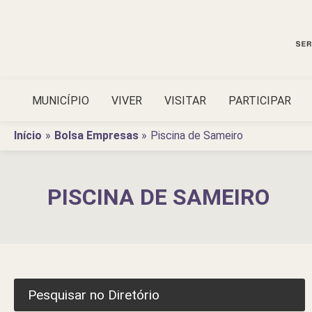
Ir
para
o
conteúdo
MUNICÍPIO
VIVER
VISITAR
PARTICIPAR
Início
Bolsa Empresas
Piscina de Sameiro
PISCINA DE SAMEIRO
Pesquisar no Diretório