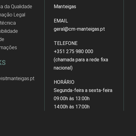
ica da Qualidade
Manteigas
mação Legal
EMAIL
 técnica
geral@cm-manteigas.pt
ibilidade
 de
TELEFONE
amações
+351 275 980 000
(chamada para a rede fixa
KS
nacional)
isitmanteigas.pt
HORÁRIO
Segunda-feira a sexta-feira
09:00h às 13:00h
14:00h às 17:00h