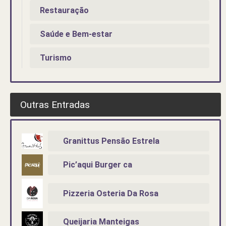
Restauração
Saúde e Bem-estar
Turismo
Outras Entradas
Granittus Pensão Estrela
Pic’aqui Burger ca
Pizzeria Osteria Da Rosa
Queijaria Manteigas