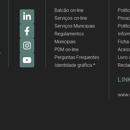
Balcão on-line
Políti
Serviços on-line
Priva
Serviços Municipais
Polít
Regulamentos
Infor
Municipais
Ficha
PDM on-line
Acess
Perguntas Frequentes
Livro
Identidade gráfica *
Recl
LIN
www.v