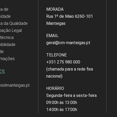
ca de
MORADA
cidade
Rua 1º de Maio 6260-101
ica da Qualidade
Manteigas
mação Legal
EMAIL
 técnica
geral@cm-manteigas.pt
ibilidade
 de
TELEFONE
amações
+351 275 980 000
(chamada para a rede fixa
KS
nacional)
isitmanteigas.pt
HORÁRIO
Segunda-feira a sexta-feira
09:00h às 13:00h
14:00h às 17:00h