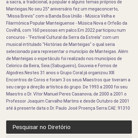
a sacra, a tradicional, a popular e alguns temas próprios de
Manteigas.No seu 25° aniversário fez um megaconcerto,
"Missa Brevis" com a Banda Boa União - Música Velha e
Filarmónica Popular Manteiguense - Música Nova e Orfeão da
Covilhã, com 160 pessoas em palco.Em 2022 participou num
concurso - "Festival Cultural da Serra da Estrela" com um
musical intitulado "Histórias de Manteigas" o qual seria
selecionado para representar o município de Manteigas. Além
de Manteigas o espetáculo foi realizado nos municípios de
Celorico da Beira, Seia (Sabugueiro), Gouveia e Fornos de
Algodres.Nestes 31 anos o Grupo Coral já organizou XIII
Encontros de Coros e foram 3 os seus Maestros que tiveram a
seu cargo a direção artística do grupo. De 1993 a 2000 foi seu
Maestro o Dr. Vítor Manuel Peres Casanova; de 2000 a 2001 o
Professor Joaquim Carvalho Martins e desde Outubro de 2001
até à presente data o Dr. Paulo José Proença Serra.CAE: 91310
Pesquisar no Diretório