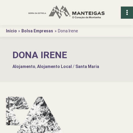
Ir
para
o
conteúdo
Início
Bolsa Empresas
Dona Irene
DONA IRENE
Alojamento
,
Alojamento Local
/
Santa Maria