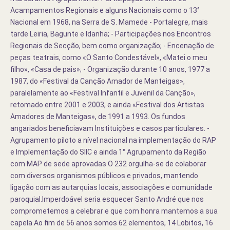
Acampamentos Regionais e alguns Nacionais como o 13°
Nacional em 1968, na Serra de S. Mamede - Portalegre, mais
tarde Leiria, Bagunte e Idanha; - Participações nos Encontros
Regionais de Secção, bem como organização; - Encenação de
peças teatrais, como «O Santo Condestável», «Matei o meu
filho», «Casa de pais»; - Organização durante 10 anos, 1977 a
1987, do «Festival da Canção Amador de Manteigas»,
paralelamente ao «Festival Infantil e Juvenil da Canção»,
retomado entre 2001 e 2003, e ainda «Festival dos Artistas
Amadores de Manteigas», de 1991 a 1993. Os fundos
angariados beneficiavam Instituições e casos particulares. -
Agrupamento piloto a nível nacional na implementação do RAP
e Implementação do SIlC e ainda 1° Agrupamento da Região
com MAP de sede aprovadas.O 232 orgulha-se de colaborar
com diversos organismos públicos e privados, mantendo
ligação com as autarquias locais, associações e comunidade
paroquial.Imperdoável seria esquecer Santo André que nos
comprometemos a celebrar e que com honra mantemos a sua
capela.Ao fim de 56 anos somos 62 elementos, 14 Lobitos, 16