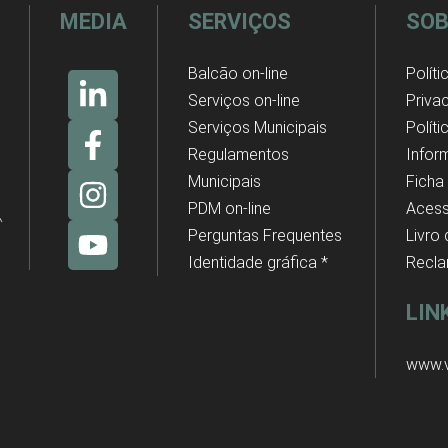
MEDIA
SERVIÇOS
SOB
Balcão on-line
Políti
Serviços on-line
Priva
Serviços Municipais
Polít
Regulamentos
Infor
Municipais
Ficha
PDM on-line
Acess
Perguntas Frequentes
Livro
Identidade gráfica *
Recl
LIN
www.v