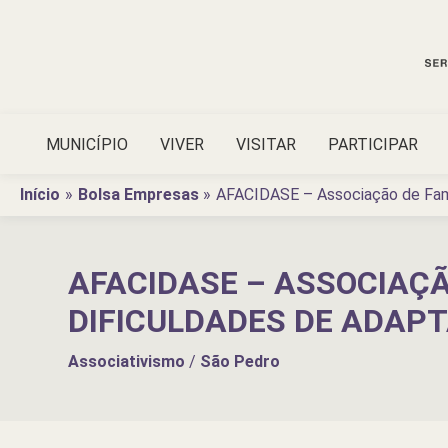
Ir
para
o
conteúdo
MUNICÍPIO
VIVER
VISITAR
PARTICIPAR
Início
Bolsa Empresas
AFACIDASE – Associação de Fami
AFACIDASE – ASSOCIAÇÃ
DIFICULDADES DE ADAP
Associativismo
/
São Pedro