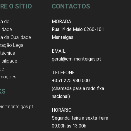
RE O SÍTIO
CONTACTOS
ca de
MORADA
cidade
Rua 1º de Maio 6260-101
ica da Qualidade
Manteigas
mação Legal
EMAIL
 técnica
geral@cm-manteigas.pt
ibilidade
 de
TELEFONE
amações
+351 275 980 000
(chamada para a rede fixa
KS
nacional)
isitmanteigas.pt
HORÁRIO
Segunda-feira a sexta-feira
09:00h às 13:00h